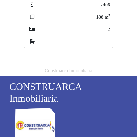
2406
2553
2
2
188
m
120
m
2
4
1
1
Construarca Inmobiliaria
CONSTRUARCA
Inmobiliaria