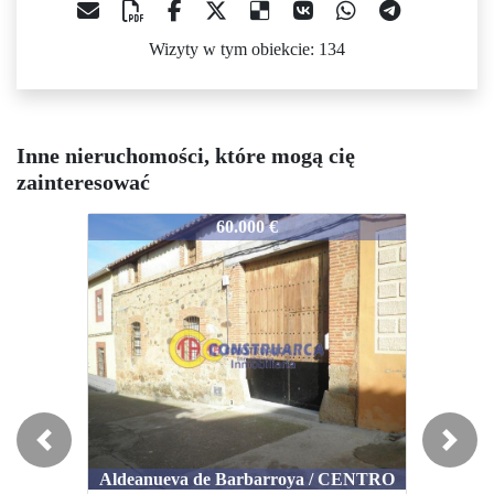
Wizyty w tym obiekcie: 134
Inne nieruchomości, które mogą cię
zainteresować
3048
3048
3048
60.000 €
45.700 €
Previous
Next
Aldeanueva de Barbarroya / CENTRO
Mesegar de Tajo / COLEGIOS
Mes