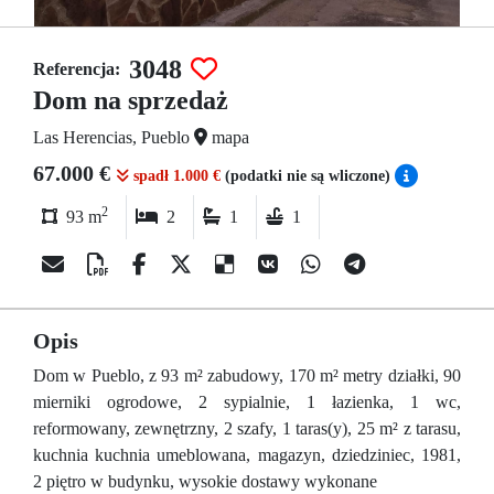
3048
Referencja:
Dom na sprzedaż
Las Herencias, Pueblo
mapa
67.000 €
spadł 1.000 €
(podatki nie są wliczone)
2
93 m
2
1
1
Opis
Dom w Pueblo, z 93 m² zabudowy, 170 m² metry działki, 90
mierniki ogrodowe, 2 sypialnie, 1 łazienka, 1 wc,
reformowany, zewnętrzny, 2 szafy, 1 taras(y), 25 m² z tarasu,
kuchnia kuchnia umeblowana, magazyn, dziedziniec, 1981,
2 piętro w budynku, wysokie dostawy wykonane