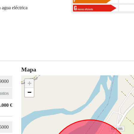
 agua eléctrica
Mapa
+
−
.000 €