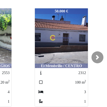
2326
60.000 €
Next
TRO
Alcañizo / CENTRO
2312
2349
2
2
100
m
110
m
3
3
1
2