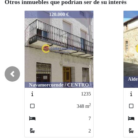
Otros inmuebles que podrían ser de su interés
2326
2326
60.000 €
Previous
Aldeanueva de Barbarroya /
CENTRO
Meseg
2406
2
188
m
2
1