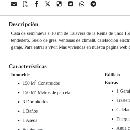
Descripción
Casa de seminueva a 10 mn de Talavera de la Reina de unos 150
tendedero. Suelo de gres, ventanas de climalit, calefaccion elec
garaje. Para entrar a vivir. Mas viviendas en nuestra pagina web 
Características
Inmueble
Edificio
2
Extras
150 M
Construidos
1 Garaj
2
150 M
Metros de parcela
Traster
3 Dormitorios
Calefac
1 Baños
Energía
1 Aseos
Agua ca
Seminuevo