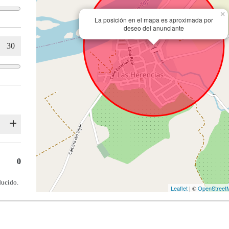
×
La posición en el mapa es aproximada por
deseo del anunciante
0
ducido.
Leaflet
| ©
OpenStreet