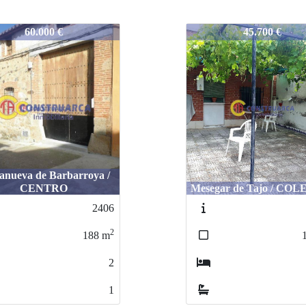
2326
45.700 €
50.000 €
ar de Tajo / COLEGIOS
El Membrillo / CEN
2553
2
120
m
4
1