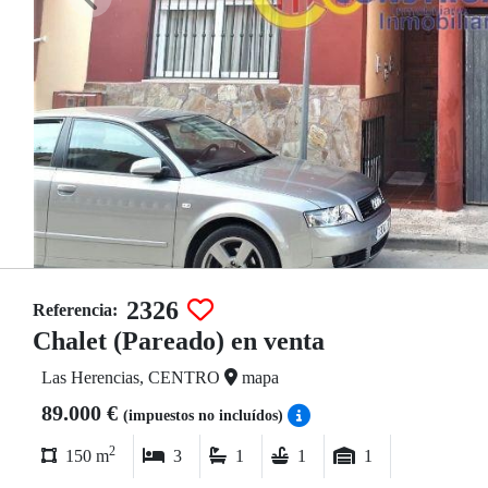
2326
Referencia:
Chalet (Pareado) en venta
Las Herencias, CENTRO
mapa
89.000 €
(impuestos no incluídos)
2
150 m
3
1
1
1