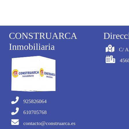
CONSTRUARCA
Direcc
Inmobiliaria
C/ A
4560
925826064
610705768
contacto@construarca.es