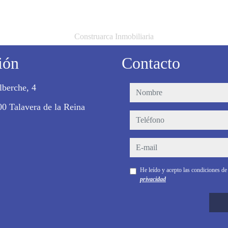
Construarca Inmobiliaria
ión
Contacto
lberche, 4
nombre
0 Talavera de la Reina
teléfono
e-mail
He leído y acepto las condiciones d
privacidad