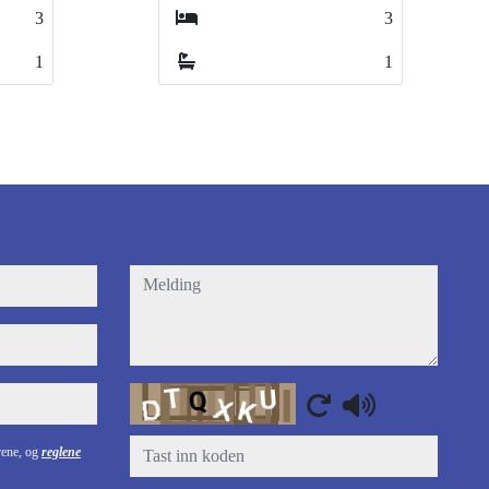
3
3
1
2
melding
Captcha
årene, og
reglene