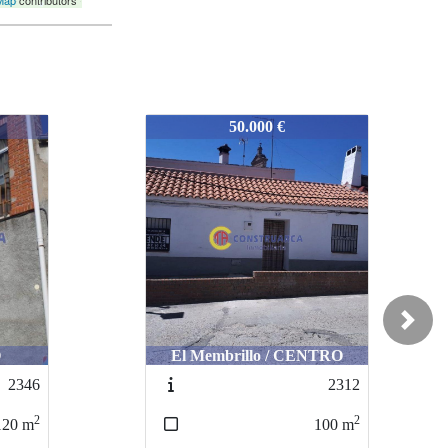
Map
contributors
3048
60.000 €
Next
TRO
Alcañizo / CENTRO
2312
2349
2
2
100
m
110
m