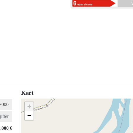
V
Kart
+
−
.000 €