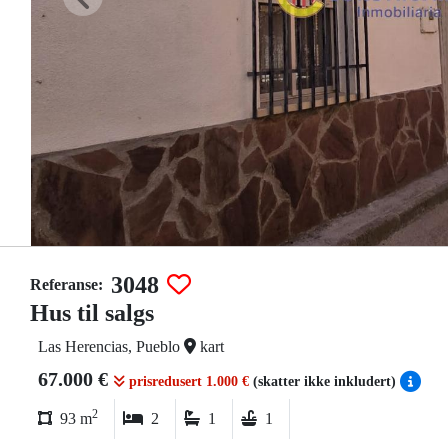
3048
Referanse:
Hus til salgs
Las Herencias, Pueblo
kart
67.000 €
prisredusert 1.000 €
(skatter ikke inkludert)
2
93 m
2
1
1