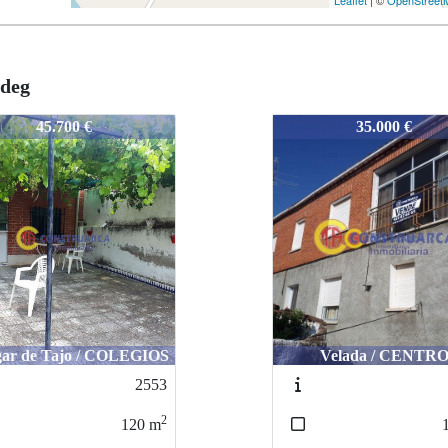
Leaflet
| ©
OpenStreet
 deg
3048
35.000 €
50.000 €
Velada / CENTRO
El Membrillo / CEN
2346
2
120
m