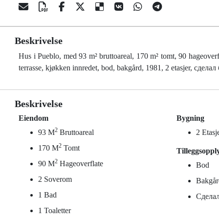
Beskrivelse
Hus i Pueblo, med 93 m² bruttoareal, 170 m² tomt, 90 hageoverfla
terrasse, kjøkken innredet, bod, bakgård, 1981, 2 etasjer, сдел
Beskrivelse
Eiendom
Bygning
2
93 M
Bruttoareal
2 Etasj
2
170 M
Tomt
Tilleggsoppl
2
90 M
Hageoverflate
Bod
2 Soverom
Bakgår
1 Bad
Сделал
1 Toaletter