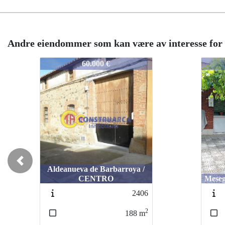
Andre eiendommer som kan være av interesse for
3048
3048
45.700 €
Previous
Mesegar de Tajo / COLEGIOS
2553
2
120
m