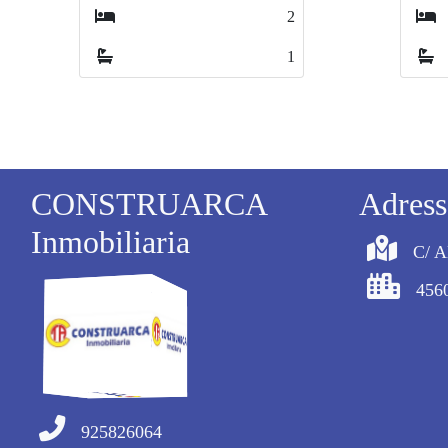
4
1
CONSTRUARCA
Adress
Inmobiliaria
C/ A
4560
925826064