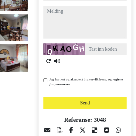
melding
Captcha
Jeg har lest og akseptert brukervilkårene, og
reglene
for personvern
Send
Referanse: 3048