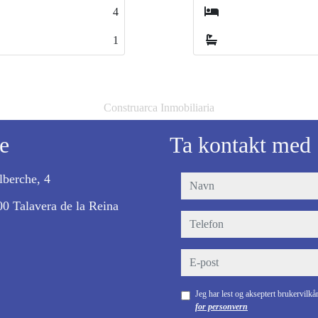
3
1
Construarca Inmobiliaria
e
Ta kontakt med
lberche, 4
navn
0 Talavera de la Reina
telefon
e-post
Jeg har lest og akseptert brukervilk
for personvern