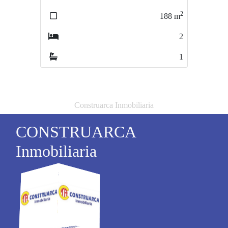
2
2
188
m
120
m
2
4
1
1
Construarca Inmobiliaria
CONSTRUARCA
Inmobiliaria