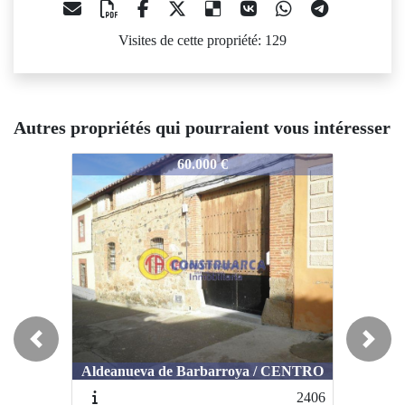
Visites de cette propriété: 129
Autres propriétés qui pourraient vous intéresser
048
3048
3048
60.000 €
45.700 €
Previous
Next
Aldeanueva de Barbarroya / CENTRO
Mesegar de Tajo / COLEGIOS
Mese
2406
2553