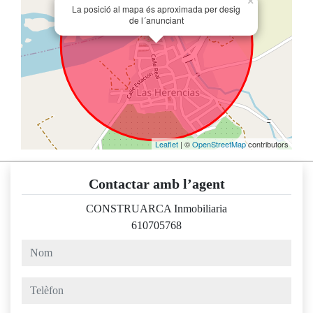
×
La posició al mapa és aproximada per desig
de l´anunciant
Leaflet
| ©
OpenStreetMap
contributors
Contactar amb l’agent
CONSTRUARCA Inmobiliaria
610705768
nom
telèfon