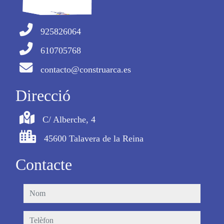
925826064
610705768
contacto@construarca.es
Direcció
C/ Alberche, 4
45600 Talavera de la Reina
Contacte
nom
telèfon