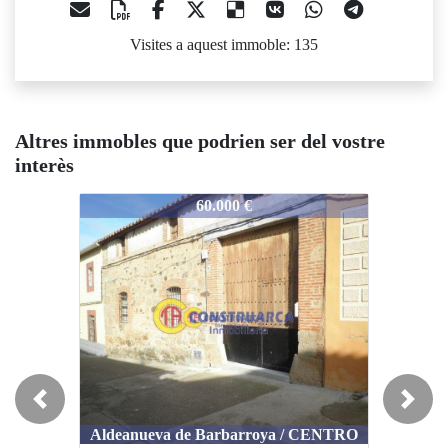
Visites a aquest immoble: 135
Altres immobles que podrien ser del vostre
interès
3048
3048
3048
60.000 €
45.700 €
Previous
Next
Aldeanueva de Barbarroya / CENTRO
Mesegar de Tajo / COLEGIOS
Me