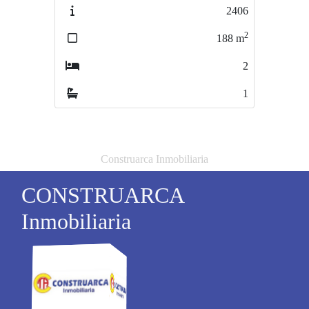
2406
2553
2
2
188
m
120
m
2
4
1
1
Construarca Inmobiliaria
CONSTRUARCA
Inmobiliaria