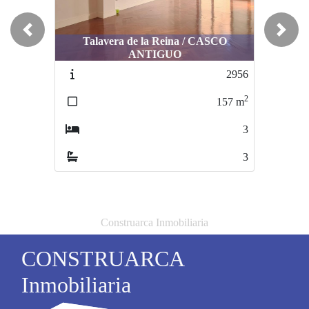
Previous
Next
Talavera de la Reina / CASCO
ANTIGUO
Talavera de la Reina / RENFE
Tala
2956
2814
2
2
157
m
75
m
3
2
3
2
Construarca Inmobiliaria
CONSTRUARCA
Inmobiliaria