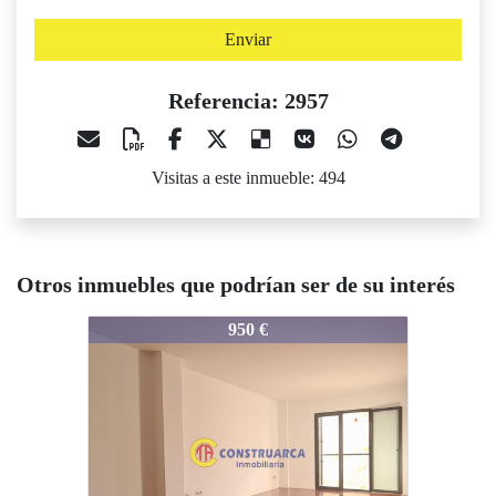
Enviar
Referencia: 2957
Visitas a este inmueble: 494
Otros inmuebles que podrían ser de su interés
957
2957
2957
950 €
750 €