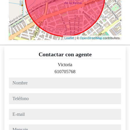
Leaflet
| ©
OpenStreetMap
contributors
Contactar con agente
Victoria
610705768
nombre
teléfono
e-mail
mensaje