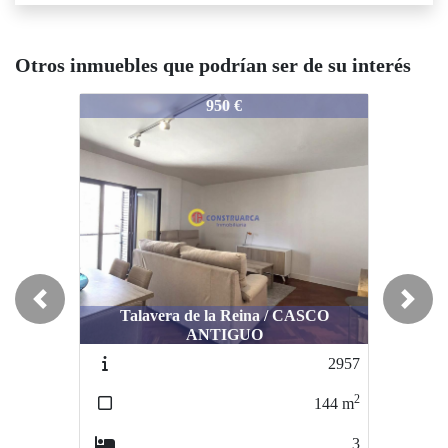
Otros inmuebles que podrían ser de su interés
2814
2814
28
950 €
950 €
Previous
Next
Talavera de la Reina / CASCO
Talavera de la Reina / CASCO
ANTIGUO
ANTIGUO
2957
2956
2
2
144
m
157
m
3
3