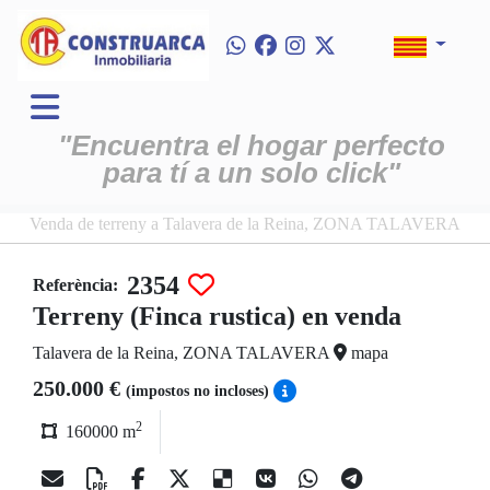
"Encuentra el hogar perfecto
para tí a un solo click"
Venda de terreny a Talavera de la Reina, ZONA TALAVERA
2354
Referència:
Terreny (Finca rustica) en venda
Talavera de la Reina, ZONA TALAVERA
mapa
250.000 €
(impostos no incloses)
2
160000 m