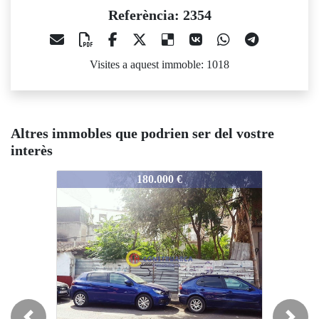
Referència: 2354
Visites a aquest immoble: 1018
Altres immobles que podrien ser del vostre
interès
2354
2354
180.000 €
155.000 €