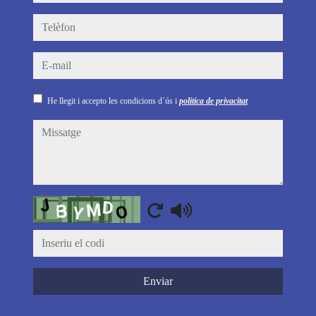
telèfon
e-mail
He llegit i accepto les condicions d´ús i
política de privacitat
missatge
Captcha
Enviar