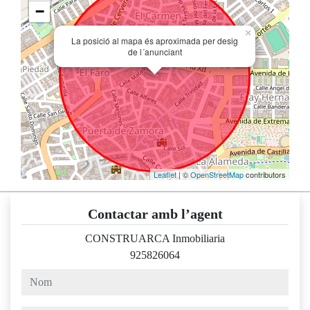
−
×
La posició al mapa és aproximada per desig
de l´anunciant
Leaflet
| ©
OpenStreetMap
contributors
Contactar amb l’agent
CONSTRUARCA Inmobiliaria
925826064
nom