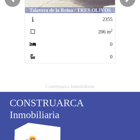
Previous
Next
Talavera de la Reina / TRES OLIVOS
Velada / CENTRO
2355
30
2
206
m
320
0
0
Construarca Inmobiliaria
CONSTRUARCA
Inmobiliaria