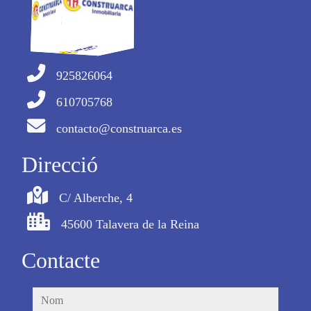
925826064
610705768
contacto@construarca.es
Direcció
C/ Alberche, 4
45600 Talavera de la Reina
Contacte
nom