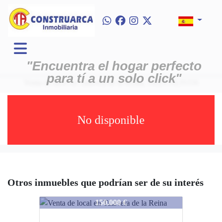
"Encuentra el hogar perfecto
para tí a un solo click"
Venta de nave en Talavera de la Reina, TRES OLIVOS
No disponible
Otros inmuebles que podrían ser de su interés
2880
150.000 €