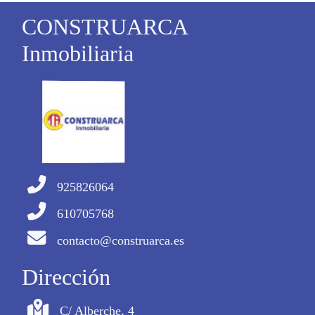
CONSTRUARCA
Inmobiliaria
925826064
610705768
contacto@construarca.es
Dirección
C/ Alberche, 4