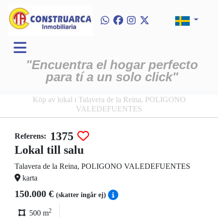
"Encuentra el hogar perfecto
para tí a un solo click"
Köp av lokal i Talavera de la Reina, POLIGONO
VALEDEFUENTES
1375
Referens:
Lokal till salu
Talavera de la Reina, POLIGONO VALEDEFUENTES
karta
150.000 €
(skatter ingår ej)
2
500 m