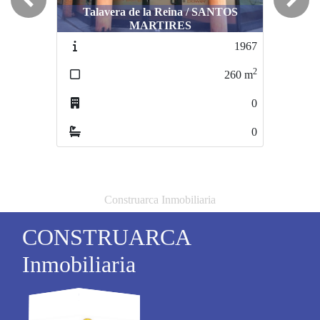
Previous
Next
Talavera de la Reina / SANTOS
MARTIRES
Talavera de la Reina / PATROCINIO
1967
2300
2
2
260
m
550
m
0
1
0
0
Construarca Inmobiliaria
CONSTRUARCA
Inmobiliaria