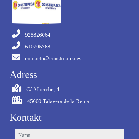
925826064
610705768
contacto@construarca.es
Adress
C/ Alberche, 4
45600 Talavera de la Reina
Kontakt
namn