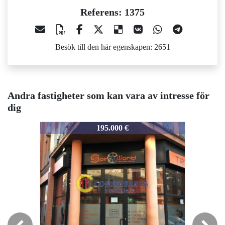
Referens: 1375
Besök till den här egenskapen: 2651
Andra fastigheter som kan vara av intresse för
dig
1375
1375
195.000 €
95.000 €