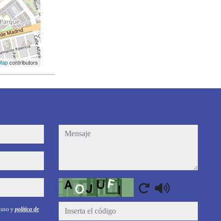
Map
contributors
mensaje
Captcha
e uso y
política de