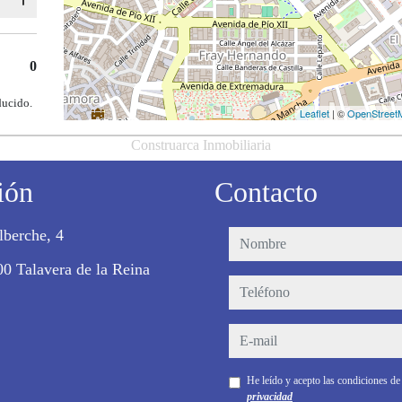
0
ducido.
Leaflet
| ©
OpenStreet
Construarca Inmobiliaria
ión
Contacto
lberche, 4
nombre
0 Talavera de la Reina
teléfono
e-mail
He leído y acepto las condiciones d
privacidad