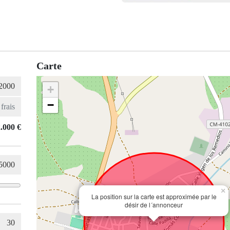
Carte
+
−
.000 €
×
La position sur la carte est approximée par le
désir de l´annonceur