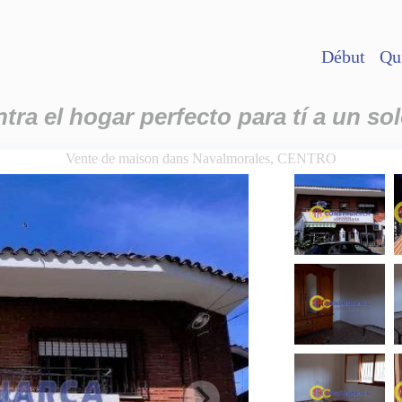
Début
Qu
ra el hogar perfecto para tí a un sol
Vente de maison dans Navalmorales, CENTRO