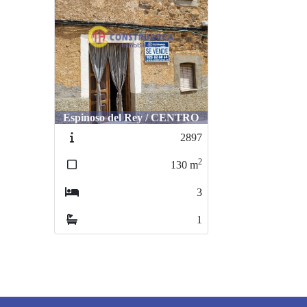
Espinoso del Rey / CENTRO
2897
2
130
m
3
1