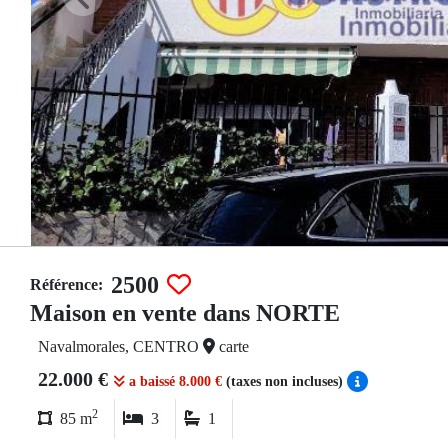
2500
Référence:
Maison en vente dans NORTE
Navalmorales, CENTRO
carte
22.000 €
a baissé 8.000 €
(taxes non incluses)
2
85 m
3
1