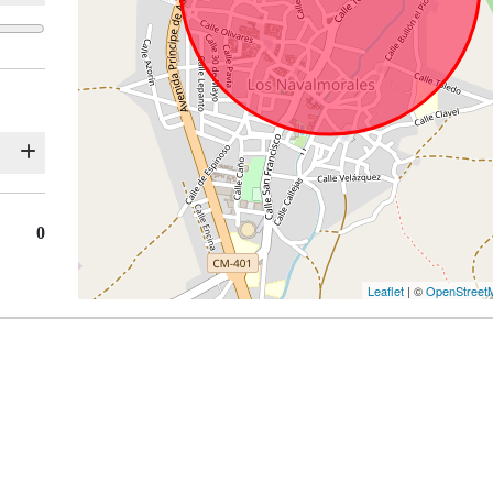
0
Leaflet
| ©
OpenStreet